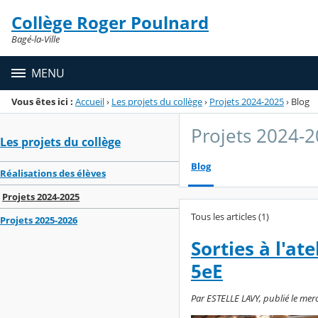
Panneau de gestion des cookies
Collège Roger Poulnard
Menu de la rubrique
Contenu
Bagé-la-Ville
MENU
Vous êtes ici :
Accueil
›
Les projets du collège
›
Projets 2024-2025
›
Blog
Projets 2024-
Les projets du collège
Blog
Réalisations des élèves
Projets 2024-2025
Tous les articles (1)
Projets 2025-2026
Sorties à l'a
5eE
Par ESTELLE LAVY, publié le merc