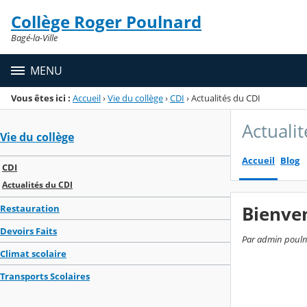
Panneau de gestion des cookies
Collège Roger Poulnard
Menu de la rubrique
Contenu
Bagé-la-Ville
MENU
Vous êtes ici :
Accueil
›
Vie du collège
›
CDI
›
Actualités du CDI
Actuali
Vie du collège
Accueil
Blog
CDI
Actualités du CDI
Bienven
Restauration
Devoirs Faits
Par admin poulna
Climat scolaire
Transports Scolaires