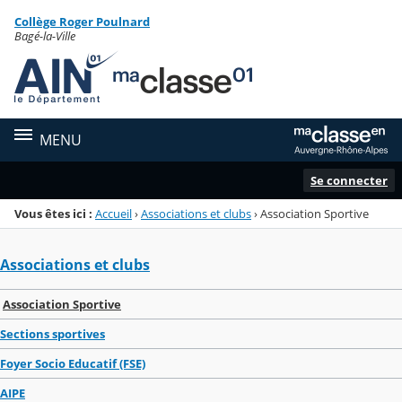
Panneau de gestion des cookies
Collège Roger Poulnard
Menu de la rubrique
Contenu
Bagé-la-Ville
MENU
Se connecter
Vous êtes ici :
Accueil
›
Associations et clubs
›
Association Sportive
Associations et clubs
Association Sportive
Sections sportives
Foyer Socio Educatif (FSE)
AIPE